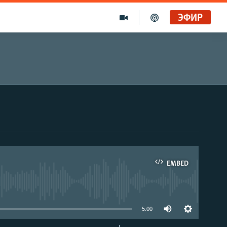
ЭФИР
EMBED
able
5:00