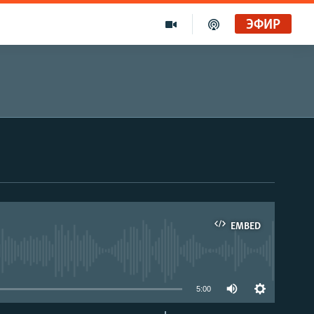
ЭФИР
EMBED
able
5:00