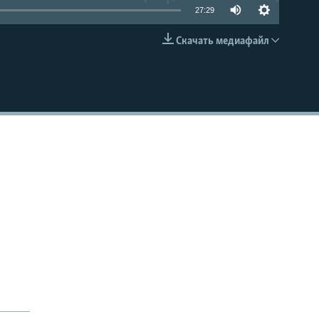
27:29
Скачать медиафайл
EMBED