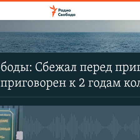
ПОДПИСАТЬСЯ
боды: Сбежал перед при
Apple Podcasts
приговорен к 2 годам к
SoundCloud
CastBox
No media source currently avail
YouTube