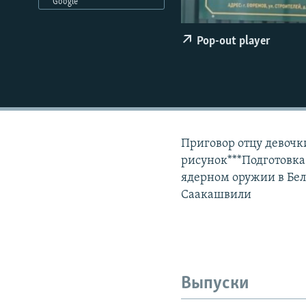
РАСПИСАНИЕ ВЕЩАНИЯ
Google
ПОДПИШИТЕСЬ НА РАССЫЛКУ
Pop-out player
Приговор отцу девочк
рисунок***Подготовка
ядерном оружии в Бел
Саакашвили
Выпуски