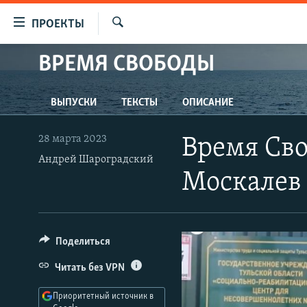
Ссылки
ПРОЕКТЫ
для
Искать
упрощенного
ВРЕМЯ СВОБОДЫ
ПРОГРАММЫ
доступа
ПОДКАСТЫ
Вернуться
ВЫПУСКИ
ТЕКСТЫ
ОПИСАНИЕ
АВТОРСКИЕ ПРОЕКТЫ
к
основному
ЦИТАТЫ СВОБОДЫ
28 марта 2023
Время Сво
содержанию
МНЕНИЯ
Андрей Шароградский
Вернутся
Москалев 
КУЛЬТУРА
к
главной
IDEL.РЕАЛИИ
навигации
КАВКАЗ.РЕАЛИИ
Вернутся
Поделиться
к
СЕВЕР.РЕАЛИИ
Читать без VPN
поиску
СИБИРЬ.РЕАЛИИ
Приоритетный источник в