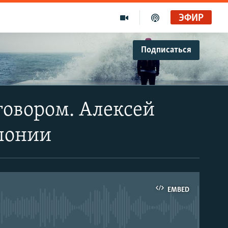
ЭФИР
Подписаться
говором. Алексей
олонии
EMBED
able