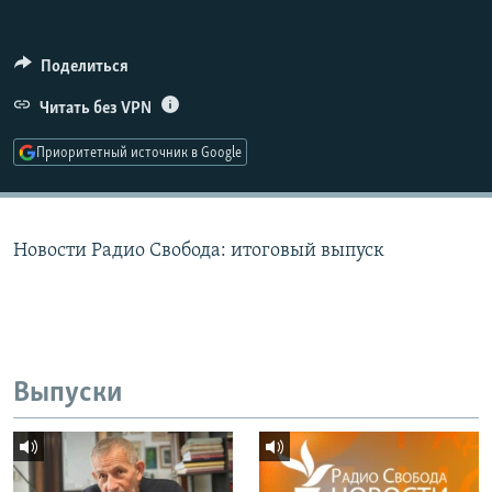
РАСПИСАНИЕ ВЕЩАНИЯ
ПОДПИШИТЕСЬ НА РАССЫЛКУ
Поделиться
Читать без VPN
СОЦИАЛЬНЫЕ СЕТИ
Приоритетный источник в Google
Новости Радио Свобода: итоговый выпуск
Все сайты РСЕ/РС
Выпуски