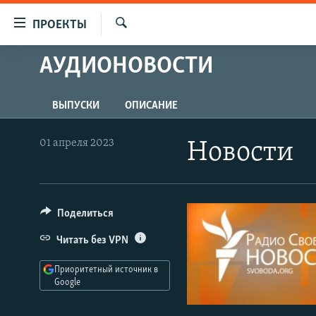
Ссылки
ПРОЕКТЫ
для
Искать
упрощенного
АУДИОНОВОСТИ
ПРОГРАММЫ
доступа
ПОДКАСТЫ
Вернуться
ВЫПУСКИ
ОПИСАНИЕ
АВТОРСКИЕ ПРОЕКТЫ
к
основному
ЦИТАТЫ СВОБОДЫ
01 апреля 2023
Новости
содержанию
МНЕНИЯ
Вернутся
КУЛЬТУРА
к
главной
Поделиться
IDEL.РЕАЛИИ
навигации
КАВКАЗ.РЕАЛИИ
Читать без VPN
Вернутся
к
СЕВЕР.РЕАЛИИ
Приоритетный источник в
поиску
Google
СИБИРЬ.РЕАЛИИ