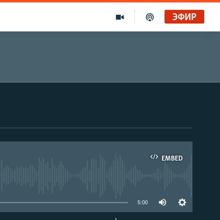
ЭФИР
EMBED
able
5:00