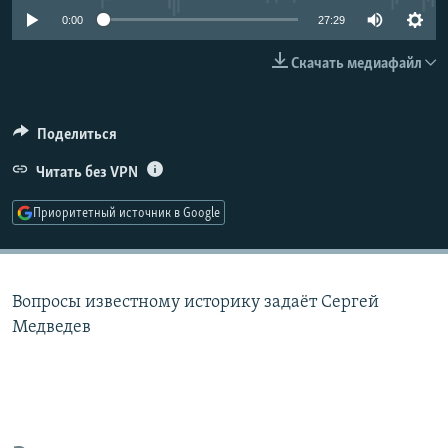
РАСПИСАНИЕ ВЕЩАНИЯ
0:00
27:29
ПОДПИШИТЕСЬ НА РАССЫЛКУ
Скачать медиафайл
СОЦИАЛЬНЫЕ СЕТИ
Поделиться
Читать без VPN
Приоритетный источник в Google
Все сайты РСЕ/РС
Вопросы известному историку задаёт Сергей
Медведев