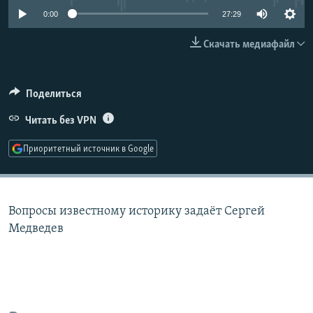
РАСПИСАНИЕ ВЕЩАНИЯ
0:00
27:29
ПОДПИШИТЕСЬ НА РАССЫЛКУ
Скачать медиафайл
СОЦИАЛЬНЫЕ СЕТИ
Поделиться
Читать без VPN
Приоритетный источник в Google
Все сайты РСЕ/РС
Вопросы известному историку задаёт Сергей
Медведев