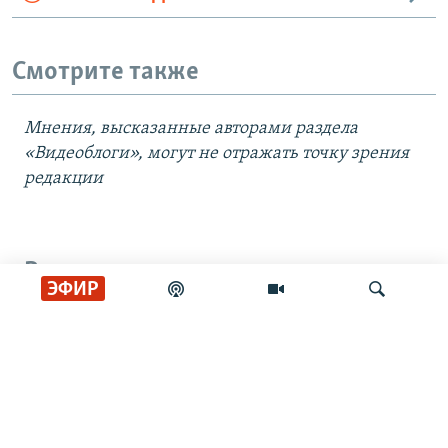
Смотрите также
Мнения, высказанные авторами раздела
«Видеоблоги», могут не отражать точку зрения
редакции
Все видео
ЭФИР
Удар по складу Wildberries под
Тулой
Искать
Дрон упал на пляже в Геленджике