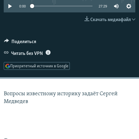
РАСПИСАНИЕ ВЕЩАНИЯ
0:00
27:29
ПОДПИШИТЕСЬ НА РАССЫЛКУ
Скачать медиафайл
СОЦИАЛЬНЫЕ СЕТИ
Поделиться
Читать без VPN
Приоритетный источник в Google
Все сайты РСЕ/РС
Вопросы известному историку задаёт Сергей
Медведев