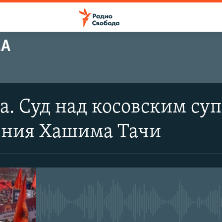
МА
а. Суд над косовским су
ения Хашима Тачи
No media source currently avail