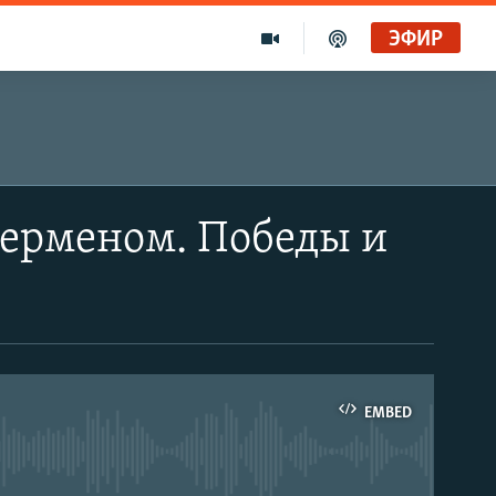
ЭФИР
перменом. Победы и
EMBED
able