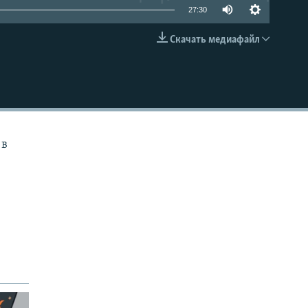
27:30
Скачать медиафайл
EMBED
 в