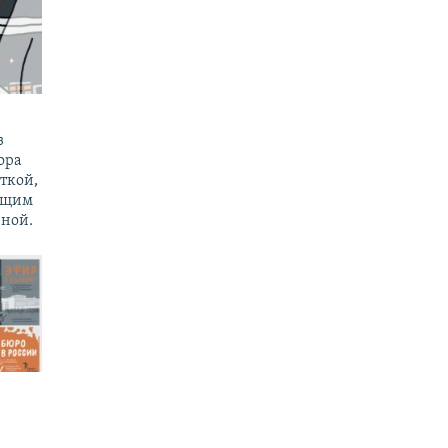
з
ора
ткой,
ущим
ной.