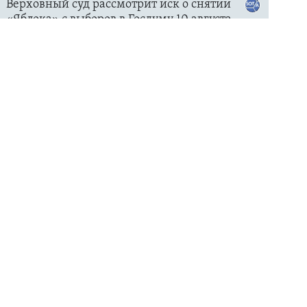
ЦИТАТЫ СВОБОДЫ
"Может ударить, как
бомба". Блогеры – о
последствиях атак на
Wildberries
МИР
Подарок от "Русского
мира". Какие книги