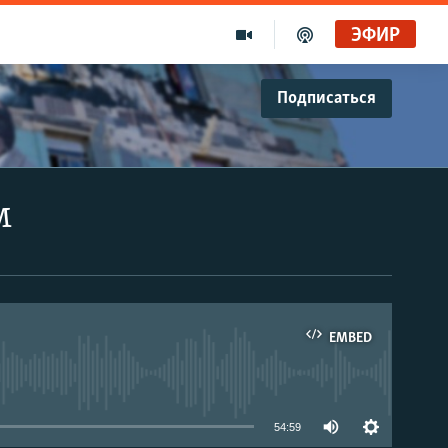
ЭФИР
Подписаться
м
EMBED
able
54:59