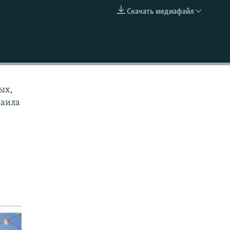
Скачать медиафайл
EMBED
ых,
хаила