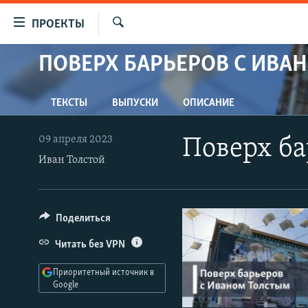
Ссылки
ПРОЕКТЫ
для
Искать
упрощенного
ПОВЕРХ БАРЬЕРОВ С ИВА
ПРОГРАММЫ
доступа
ПОДКАСТЫ
Вернуться
ТЕКСТЫ
ВЫПУСКИ
ОПИСАНИЕ
АВТОРСКИЕ ПРОЕКТЫ
к
основному
ЦИТАТЫ СВОБОДЫ
09 апреля 2023
Поверх ба
содержанию
МНЕНИЯ
Иван Толстой
Вернутся
КУЛЬТУРА
к
главной
IDEL.РЕАЛИИ
Поделиться
навигации
КАВКАЗ.РЕАЛИИ
Вернутся
Читать без VPN
к
СЕВЕР.РЕАЛИИ
поиску
Приоритетный источник в
СИБИРЬ.РЕАЛИИ
Google