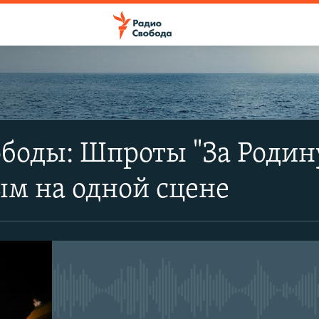
ПОДПИСАТЬСЯ
боды: Шпроты "За Родину
Apple Podcasts
м на одной сцене
SoundCloud
CastBox
No media source currently avail
YouTube