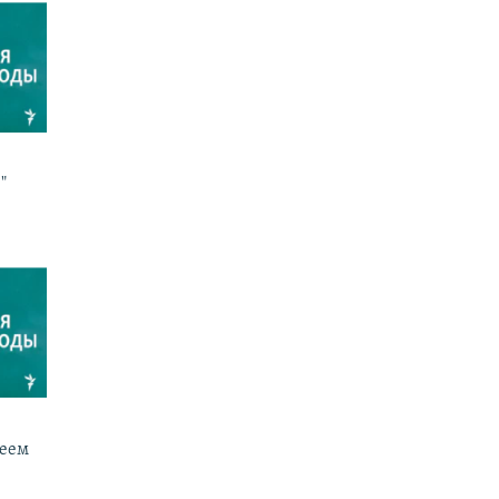
"
реем