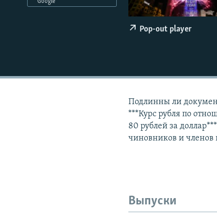
РАСПИСАНИЕ ВЕЩАНИЯ
Google
ПОДПИШИТЕСЬ НА РАССЫЛКУ
Pop-out player
Подлинны ли документ
***Курс рубля по отно
80 рублей за доллар*
чиновников и членов 
Выпуски