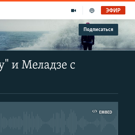
ЭФИР
Подписаться
" и Меладзе с
EMBED
able