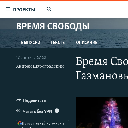
Ссылки
ПРОЕКТЫ
для
Искать
упрощенного
ВРЕМЯ СВОБОДЫ
ПРОГРАММЫ
доступа
ПОДКАСТЫ
Вернуться
ВЫПУСКИ
ТЕКСТЫ
ОПИСАНИЕ
АВТОРСКИЕ ПРОЕКТЫ
к
основному
ЦИТАТЫ СВОБОДЫ
10 апреля 2023
Время Сво
содержанию
МНЕНИЯ
Андрей Шароградский
Вернутся
Газмановы
КУЛЬТУРА
к
главной
IDEL.РЕАЛИИ
навигации
КАВКАЗ.РЕАЛИИ
Вернутся
Поделиться
к
СЕВЕР.РЕАЛИИ
Читать без VPN
поиску
СИБИРЬ.РЕАЛИИ
Приоритетный источник в