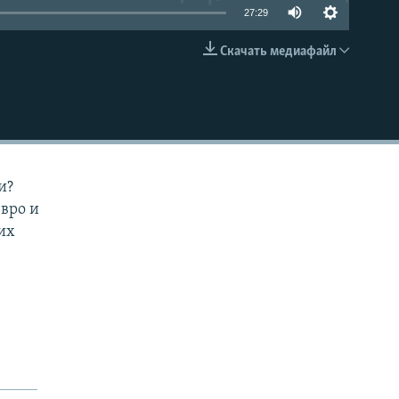
27:29
Скачать медиафайл
EMBED
и?
евро и
их