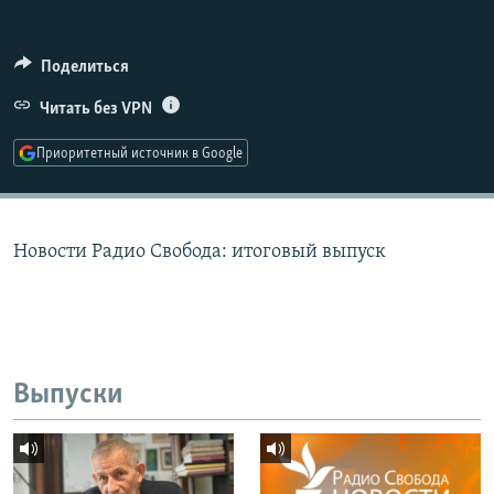
РАСПИСАНИЕ ВЕЩАНИЯ
ПОДПИШИТЕСЬ НА РАССЫЛКУ
Поделиться
Читать без VPN
СОЦИАЛЬНЫЕ СЕТИ
Приоритетный источник в Google
Новости Радио Свобода: итоговый выпуск
Все сайты РСЕ/РС
Выпуски