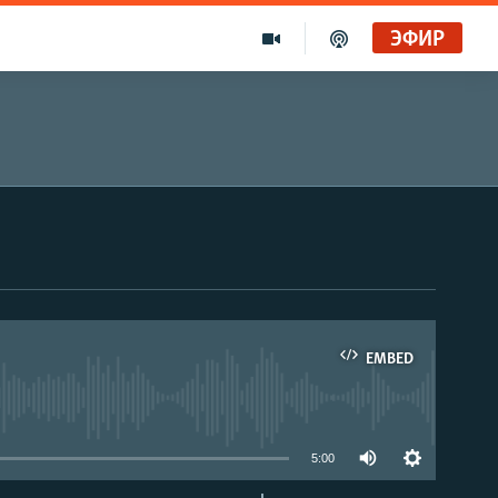
ЭФИР
EMBED
able
5:00