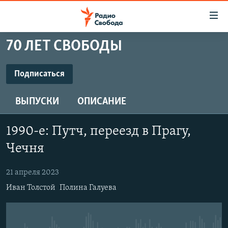
Ссылки
для
упрощенного
70 ЛЕТ СВОБОДЫ
ПРОГРАММЫ
доступа
ПОДКАСТЫ
Подписаться
Вернуться
к
ПОДПИСАТЬСЯ
АВТОРСКИЕ ПРОЕКТЫ
основному
ВЫПУСКИ
ОПИСАНИЕ
ЦИТАТЫ СВОБОДЫ
содержанию
CastBox
Вернутся
МНЕНИЯ
1990-е: Путч, переезд в Прагу,
к
КУЛЬТУРА
Чечня
главной
Подписаться
навигации
IDEL.РЕАЛИИ
21 апреля 2023
Вернутся
КАВКАЗ.РЕАЛИИ
Иван Толстой
Полина Галуева
к
СЕВЕР.РЕАЛИИ
поиску
СИБИРЬ.РЕАЛИИ