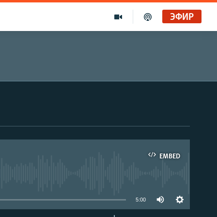
ЭФИР
EMBED
able
5:00