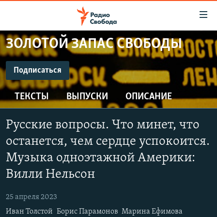
Ссылки
для
упрощенного
ЗОЛОТОЙ ЗАПАС СВОБОДЫ
ПРОГРАММЫ
доступа
ПОДКАСТЫ
Подписаться
Вернуться
к
ПОДПИСАТЬСЯ
АВТОРСКИЕ ПРОЕКТЫ
основному
ТЕКСТЫ
ВЫПУСКИ
ОПИСАНИЕ
ЦИТАТЫ СВОБОДЫ
содержанию
CastBox
Вернутся
МНЕНИЯ
Русские вопросы. Что минет, что
к
КУЛЬТУРА
останется, чем сердце успокоится.
главной
Подписаться
навигации
IDEL.РЕАЛИИ
Музыка одноэтажной Америки:
Вернутся
Вилли Нельсон
КАВКАЗ.РЕАЛИИ
к
СЕВЕР.РЕАЛИИ
поиску
25 апреля 2023
СИБИРЬ.РЕАЛИИ
Иван Толстой
Борис Парамонов
Марина Ефимова