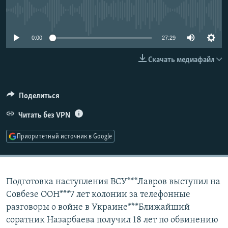
РАСПИСАНИЕ ВЕЩАНИЯ
No media source currently available
ПОДПИШИТЕСЬ НА РАССЫЛКУ
0:00
27:29
СОЦИАЛЬНЫЕ СЕТИ
Скачать медиафайл
Поделиться
Читать без VPN
Все сайты РСЕ/РС
Приоритетный источник в Google
Подготовка наступления ВСУ***Лавров выступил на
Совбезе ООН***7 лет колонии за телефонные
разговоры о войне в Украине***Ближайший
соратник Назарбаева получил 18 лет по обвинению