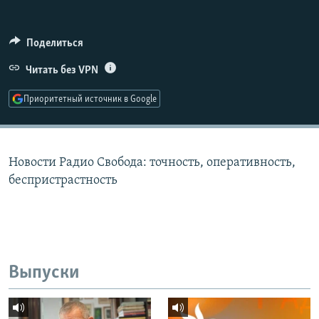
РАСПИСАНИЕ ВЕЩАНИЯ
ПОДПИШИТЕСЬ НА РАССЫЛКУ
Поделиться
Читать без VPN
СОЦИАЛЬНЫЕ СЕТИ
Приоритетный источник в Google
Новости Радио Свобода: точность, оперативность,
Все сайты РСЕ/РС
беспристрастность
Выпуски