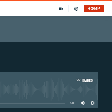
ЭФИР
EMBED
able
5:00