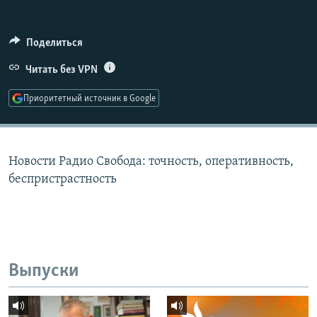
РАСПИСАНИЕ ВЕЩАНИЯ
ПОДПИШИТЕСЬ НА РАССЫЛКУ
Поделиться
Читать без VPN
СОЦИАЛЬНЫЕ СЕТИ
Приоритетный источник в Google
Новости Радио Свобода: точность, оперативность,
Все сайты РСЕ/РС
беспристрастность
Выпуски