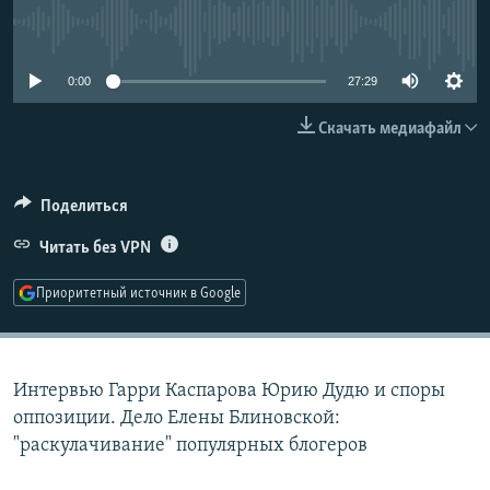
РАСПИСАНИЕ ВЕЩАНИЯ
No media source currently available
ПОДПИШИТЕСЬ НА РАССЫЛКУ
0:00
27:29
СОЦИАЛЬНЫЕ СЕТИ
Скачать медиафайл
Поделиться
Читать без VPN
Все сайты РСЕ/РС
Приоритетный источник в Google
Интервью Гарри Каспарова Юрию Дудю и споры
оппозиции. Дело Елены Блиновской:
"раскулачивание" популярных блогеров