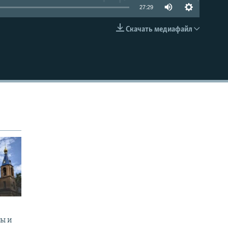
27:29
Скачать медиафайл
EMBED
ны и