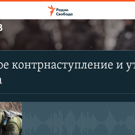
В
ПОДПИСАТЬСЯ
е контрнаступление и у
Apple Podcasts
а
CastBox
Подписаться
No media source currently avail