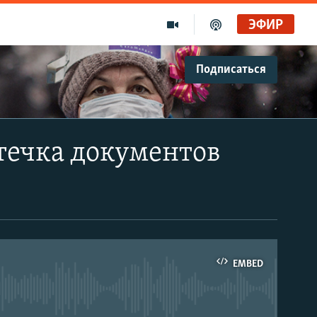
ЭФИР
Подписаться
течка документов
EMBED
able