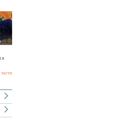
 в
 части