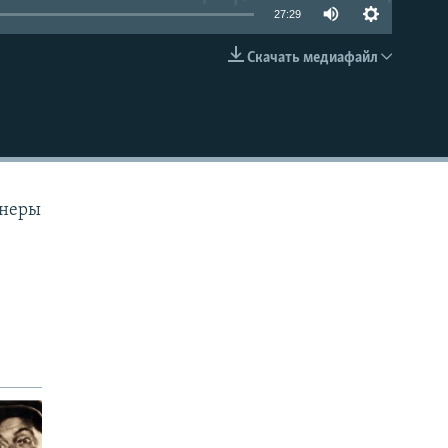
27:29
Скачать медиафайл
EMBED
онеры