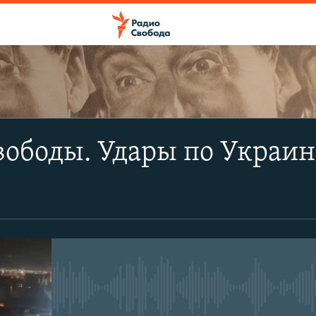
ПОДПИСАТЬСЯ
ободы. Удары по Украин
Apple Podcasts
Spotify
CastBox
No media source currently avail
YouTube