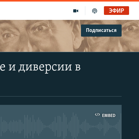
ЭФИР
Подписаться
е и диверсии в
EMBED
able