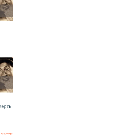
мерть
 части