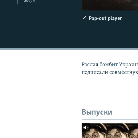
РАСПИСАНИЕ ВЕЩАНИЯ
Google
ПОДПИШИТЕСЬ НА РАССЫЛКУ
Pop-out player
Россия бомбит Украин
подписали совместну
Выпуски