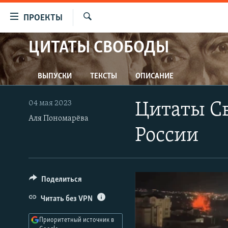
Ссылки
ПРОЕКТЫ
для
Искать
упрощенного
ЦИТАТЫ СВОБОДЫ
ПРОГРАММЫ
доступа
ПОДКАСТЫ
Вернуться
ВЫПУСКИ
ТЕКСТЫ
ОПИСАНИЕ
АВТОРСКИЕ ПРОЕКТЫ
к
основному
ЦИТАТЫ СВОБОДЫ
04 мая 2023
Цитаты Св
содержанию
МНЕНИЯ
Аля Пономарёва
Вернутся
России
КУЛЬТУРА
к
главной
IDEL.РЕАЛИИ
навигации
КАВКАЗ.РЕАЛИИ
Вернутся
Поделиться
к
СЕВЕР.РЕАЛИИ
Читать без VPN
поиску
СИБИРЬ.РЕАЛИИ
Приоритетный источник в