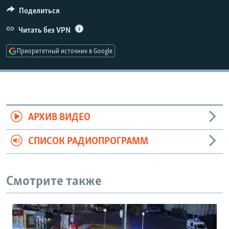
РАСПИСАНИЕ ВЕЩАНИЯ
Поделиться
ПОДПИШИТЕСЬ НА РАССЫЛКУ
Читать без VPN
Приоритетный источник в Google
СОЦИАЛЬНЫЕ СЕТИ
АРХИВ ВИДЕО
Все сайты РСЕ/РС
СПИСОК РАДИОПРОГРАММ
Смотрите также