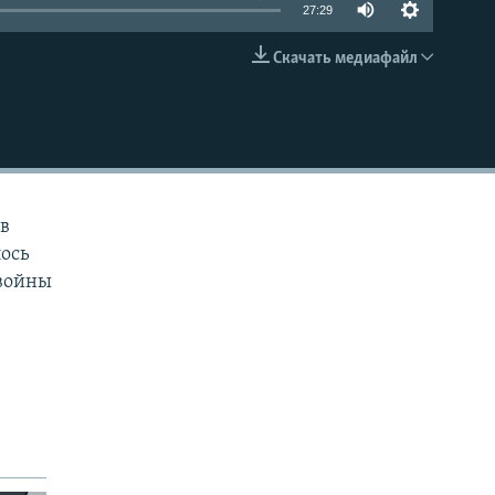
27:29
Скачать медиафайл
EMBED
ов
лось
 войны