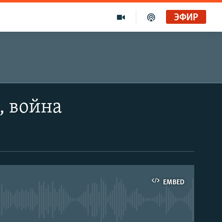
ЭФИР
, война
EMBED
able