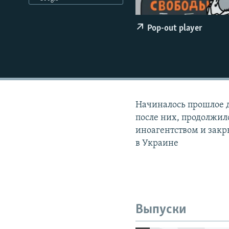
РАСПИСАНИЕ ВЕЩАНИЯ
ПОДПИШИТЕСЬ НА РАССЫЛКУ
Pop-out player
Начиналось прошлое д
после них, продолжил
иноагентством и зак
в Украине
Выпуски