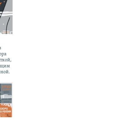
з
ора
ткой,
ущим
ной.