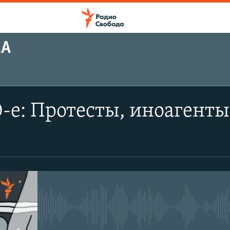
МА
-е: Протесты, иноагенты
No media source currently avail