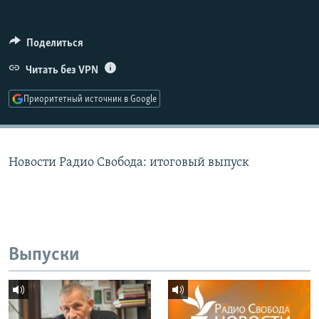
РАСПИСАНИЕ ВЕЩАНИЯ
ПОДПИШИТЕСЬ НА РАССЫЛКУ
Поделиться
Читать без VPN
СОЦИАЛЬНЫЕ СЕТИ
Приоритетный источник в Google
Новости Радио Свобода: итоговый выпуск
Все сайты РСЕ/РС
Выпуски