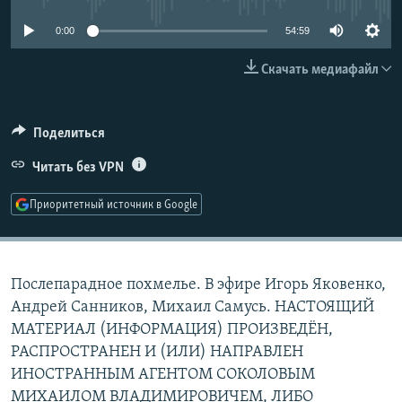
РАСПИСАНИЕ ВЕЩАНИЯ
0:00
54:59
ПОДПИШИТЕСЬ НА РАССЫЛКУ
Скачать медиафайл
СОЦИАЛЬНЫЕ СЕТИ
Поделиться
Читать без VPN
Приоритетный источник в Google
Все сайты РСЕ/РС
Послепарадное похмелье. В эфире Игорь Яковенко,
Андрей Санников, Михаил Самусь. НАСТОЯЩИЙ
МАТЕРИАЛ (ИНФОРМАЦИЯ) ПРОИЗВЕДЁН,
РАСПРОСТРАНЕН И (ИЛИ) НАПРАВЛЕН
ИНОСТРАННЫМ АГЕНТОМ СОКОЛОВЫМ
МИХАИЛОМ ВЛАДИМИРОВИЧЕМ, ЛИБО