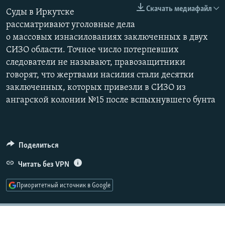
240p
РАСПИСАНИЕ ВЕЩАНИЯ
Скачать медиафайл
Суды в Иркутске
360p
рассматривают уголовные дела
ПОДПИШИТЕСЬ НА РАССЫЛКУ
о массовых изнасилованиях заключенных в двух
480p
Auto
240p
360p
480p
СИЗО области. Точное число потерпевших
СОЦИАЛЬНЫЕ СЕТИ
720p
следователи не называют, правозащитники
720p
1080p
1080p
говорят, что жертвами насилия стали десятки
заключенных, которых привезли в СИЗО из
ангарской колонии №15 после вспыхнувшего бунта
Все сайты РСЕ/РС
Поделиться
Читать без VPN
Приоритетный источник в Google