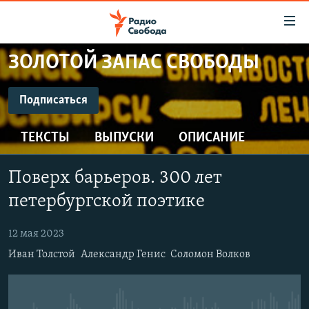
Ссылки
для
упрощенного
ЗОЛОТОЙ ЗАПАС СВОБОДЫ
ПРОГРАММЫ
доступа
ПОДКАСТЫ
Подписаться
Вернуться
к
ПОДПИСАТЬСЯ
АВТОРСКИЕ ПРОЕКТЫ
основному
ТЕКСТЫ
ВЫПУСКИ
ОПИСАНИЕ
ЦИТАТЫ СВОБОДЫ
содержанию
CastBox
Вернутся
МНЕНИЯ
Поверх барьеров. 300 лет
к
КУЛЬТУРА
петербургской поэтике
главной
Подписаться
навигации
IDEL.РЕАЛИИ
12 мая 2023
Вернутся
КАВКАЗ.РЕАЛИИ
Иван Толстой
Александр Генис
Соломон Волков
к
СЕВЕР.РЕАЛИИ
поиску
СИБИРЬ.РЕАЛИИ