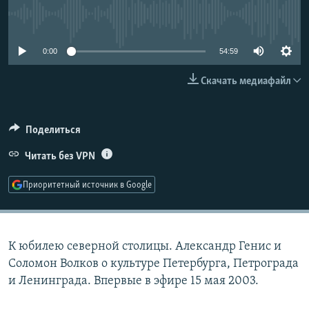
РАСПИСАНИЕ ВЕЩАНИЯ
No media source currently available
ПОДПИШИТЕСЬ НА РАССЫЛКУ
0:00
54:59
СОЦИАЛЬНЫЕ СЕТИ
Скачать медиафайл
Поделиться
Читать без VPN
Все сайты РСЕ/РС
Приоритетный источник в Google
К юбилею северной столицы. Александр Генис и
Соломон Волков о культуре Петербурга, Петрограда
и Ленинграда. Впервые в эфире 15 мая 2003.