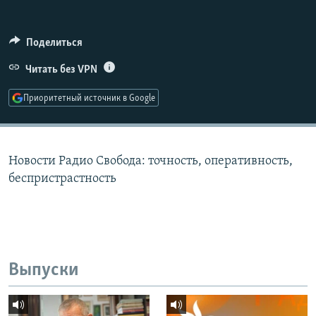
РАСПИСАНИЕ ВЕЩАНИЯ
ПОДПИШИТЕСЬ НА РАССЫЛКУ
Поделиться
Читать без VPN
СОЦИАЛЬНЫЕ СЕТИ
Приоритетный источник в Google
Новости Радио Свобода: точность, оперативность,
Все сайты РСЕ/РС
беспристрастность
Выпуски