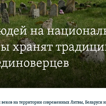
юдей на националь
ры хранят традици
единоверцев
 веков на территории современных Литвы, Беларуси 