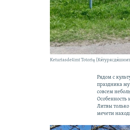
Keturiasdešimt Totorių (Кя́турясдя́ши
Рядом с куль
праздника му
совсем небол
Особенность м
Литвы только
мечети наход