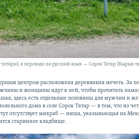
мт тото́рю), в переводе на русский язык — Сорок Татар (Кырык т
турным центром расположена деревянная мечеть. За по
жчины и женщины идут к ней, чтобы прочитать намаз
ьшая, здесь есть отдельные половины для мужчин и ж
олельного дома в селе Сорок Татар — в том, что из ч
 тут отсутствует михраб — ниша, указывающая на Мекк
ится старинное кладбище.