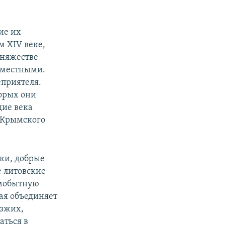
ие их
м XIV веке,
Княжестве
 местными.
еприятеля.
торых они
щие века
 Крымского
ки, добрые
е литовские
амобытную
рая объединяет
езжих,
аться в