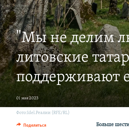
РАСПИСАНИЕ ВЕЩАНИЯ
ПОДПИШИТЕСЬ НА РАССЫЛКУ
"Мы не делим л
литовские тата
поддерживают 
01 мая 2023
Фото:Idel.Реалии (RFE/RL)
Больше шести
Поделиться