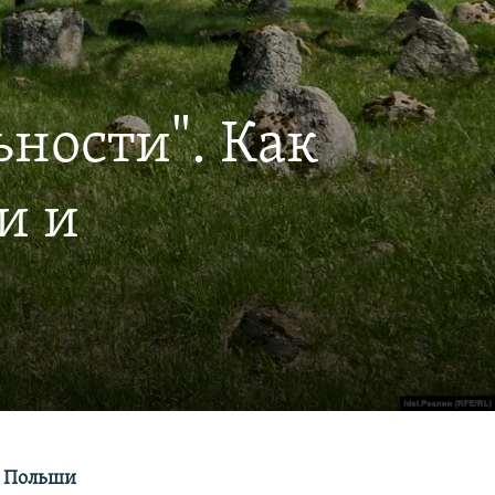
ности". Как
и и
и Польши