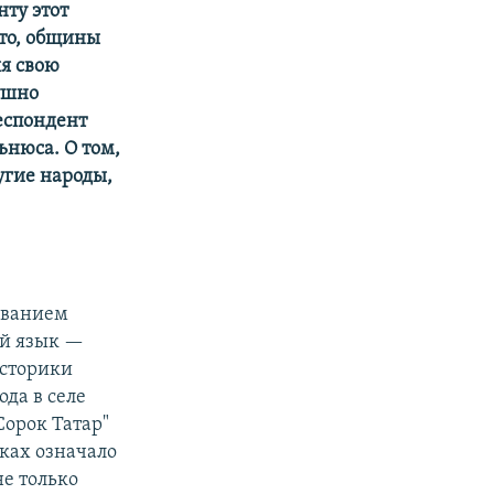
ту этот
это, общины
яя свою
ушно
респондент
ьнюса. О том,
угие народы,
званием
кий язык —
Историки
ода в селе
Сорок Татар"
ыках означало
не только