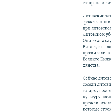
татар, но и л
Литовские та
"родственник
при литовско
Литовском уб
Они верно сл
Витовт, в сво
проживали, а
Великое Княж
ханства.
Сейчас литов
соседи литовц
татары, похож
культуру посл
представител
которые стре