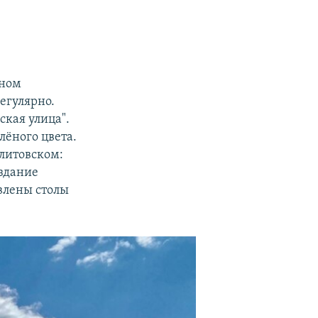
чном
егулярно.
рская улица".
лёного цвета.
литовском:
 здание
влены столы