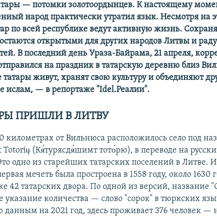
тары — потомки золотоордынцев. К настоящему момен
нный народ практически утратил язык. Несмотря на 
тар по всей республике ведут активную жизнь. Сохран
и остаются открытыми для других народов Литвы и рад
тей. В последний день Ураза-Байрама, 21 апреля, кор
 отправился на праздник в татарскую деревню близ Вил
 татары живут, хранят свою культуру и объединяют др
 ислам, — в репортаже "Idel.Реалии".
АРЫ ПРИШЛИ В ЛИТВУ
0 километрах от Вильнюса расположилось село под на
t Totorių (Кя́турясдя́шимт тото́рю), в переводе на русс
Это одно из старейших татарских поселений в Литве. 
первая мечеть была простроена в 1558 году, около 1630 г
е 42 татарских двора. По одной из версий, название "
бе указание количества — слово "сорок" в тюркских яз
о данным на 2021 год, здесь проживает 376 человек — 