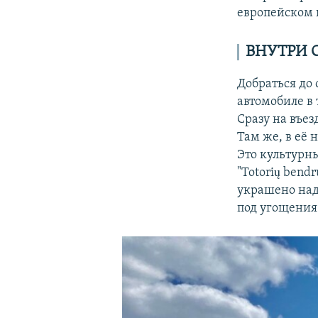
европейском 
ВНУТРИ 
Добраться до
автомобиле в
Сразу на въез
Там же, в её 
Это культурн
"Totorių bendr
украшено над
под угощения