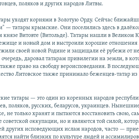
итовцев, поляков и других народов Литвы.
тары уходят корнями в Золотую Орду. Сейчас ближайш
и" — татары крымские. Они поселились здесь в далёко
м князе Витовте (Витольде). Татары нашли в Великом 
ежище и новый дом и выстроили хорошие отношения
ужили своей новой Родине и защищали её рубежи от н
ю очередь, даровал татарам привилегии на земли, в ко
 также право на свободу вероисповедания. В последую
ество Литовское также принимало беженцев-татар из
ские татары — это один из коренных народов республи
ев, поляков, русских, беларусов, украинцев. Нынешни
е, не только хранят и пытаются восстановить свою, с
е советской оккупации, но и являются той силой, кото
ей других исповедующих ислам народов, часто — при
мятся найти близких по культуре людей и ассимилиров