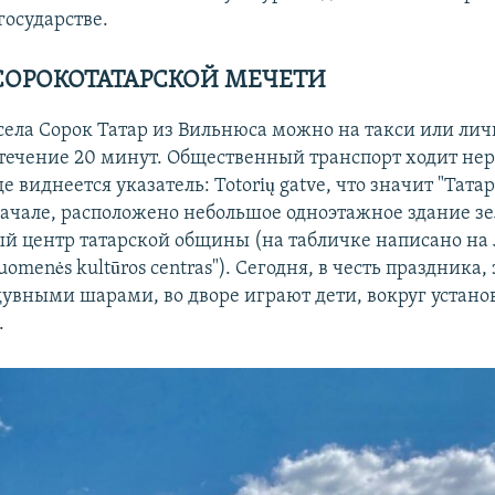
государстве.
СОРОКОТАТАРСКОЙ МЕЧЕТИ
 села Сорок Татар из Вильнюса можно на такси или ли
 течение 20 минут. Общественный транспорт ходит нер
де виднеется указатель: Totorių gatve, что значит "Тата
начале, расположено небольшое одноэтажное здание зе
ый центр татарской общины (на табличке написано на 
uomenės kultūros centras"). Сегодня, в честь праздника,
увными шарами, во дворе играют дети, вокруг устано
.