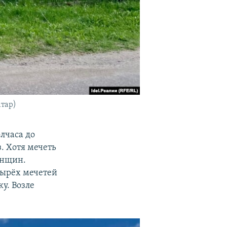
атар)
лчаса до
. Хотя мечеть
енщин.
етырёх мечетей
у. Возле