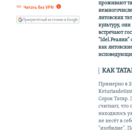
проживают та
Читать без VPN
немногочисле
литовских та
Приоритетный источник в Google
культуру, он
встречают гос
"Idel.Реалии"
как литовские
исповедующие
КАК ТАТ
Примерно в 2
Keturiasdešim
Сорок Татар. 
считают, что 
находилось уж
не несёт в се
"изобилие". П