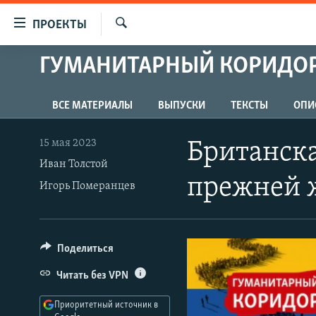
Ссылки
ПРОЕКТЫ
для
Искать
упрощенного
ГУМАНИТАРНЫЙ КОРИДОР
ПРОГРАММЫ
доступа
ПОДКАСТЫ
Вернуться
ВСЕ МАТЕРИАЛЫ
ВЫПУСКИ
ТЕКСТЫ
ОПИ
АВТОРСКИЕ ПРОЕКТЫ
к
основному
ЦИТАТЫ СВОБОДЫ
15 мая 2023
Британск
содержанию
МНЕНИЯ
Иван Толстой
Вернутся
прежней 
Игорь Померанцев
КУЛЬТУРА
к
главной
IDEL.РЕАЛИИ
навигации
КАВКАЗ.РЕАЛИИ
Вернутся
Поделиться
к
СЕВЕР.РЕАЛИИ
Читать без VPN
поиску
СИБИРЬ.РЕАЛИИ
Приоритетный источник в