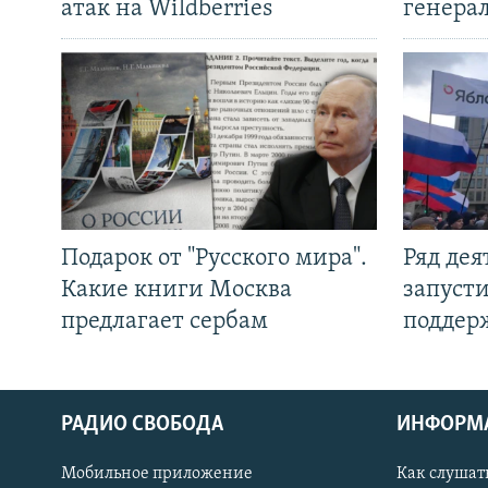
атак на Wildberries
генера
Подарок от "Русского мира".
Ряд де
Какие книги Москва
запуст
предлагает сербам
поддер
РАДИО СВОБОДА
ИНФОРМ
Мобильное приложение
Как слушат
СОЦИАЛЬНЫЕ СЕТИ