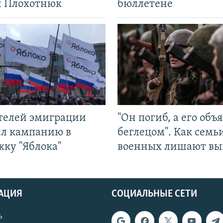
л Плохотнюк
бюллетене
ятелей эмиграции
"Он погиб, а его объ
ил кампанию в
беглецом". Как семь
жку "Яблока"
военных лишают вы
АЦИЯ
СОЦИАЛЬНЫЕ СЕТИ
ь