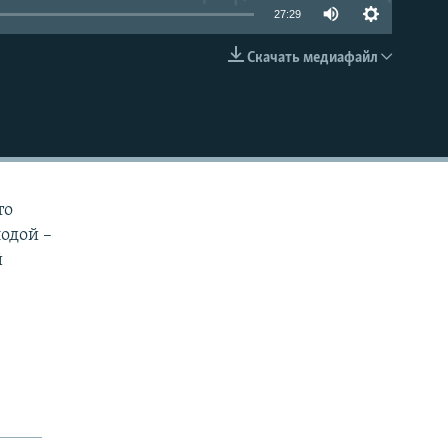
27:29
Скачать медиафайл
EMBED
то
лодой –
й