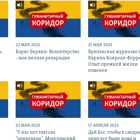
22 МАЯ 2023
15 МАЯ 2023
»,
Борис Берхин: Волонтерство
Британская журналис
- моя личная репарация
Карина Кокрелл-Ферре
Опыт прежней жизни
отменен
01 МАЯ 2023
17 АПРЕЛЯ 2023
"У нас нет глагола
Дай Бог, чтобы в след
"понаехали". Монгольский
зиму все были дома и