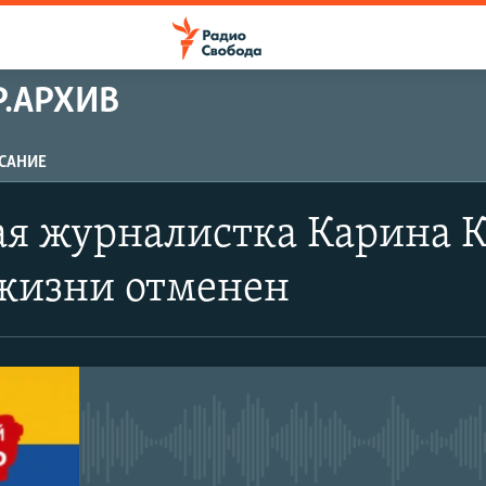
.АРХИВ
САНИЕ
ПОДПИСАТЬСЯ
ая журналистка Карина 
Apple Podcasts
жизни отменен
Spotify
CastBox
No media source currently avail
Подписаться