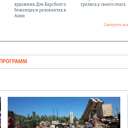
художник Дэн Барсболт о
грелись у своего очага
беженцах и релокантах в
Азии
Смотреть все
ОПРОГРАММ