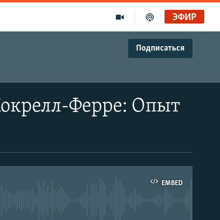
ЭФИР
Подписаться
Кокрелл-Ферре: Опыт
EMBED
able