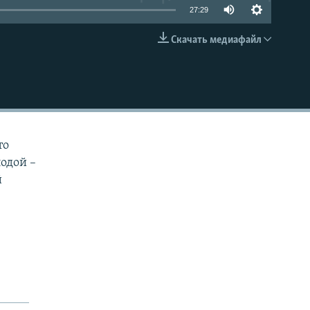
27:29
Скачать медиафайл
EMBED
то
лодой –
й