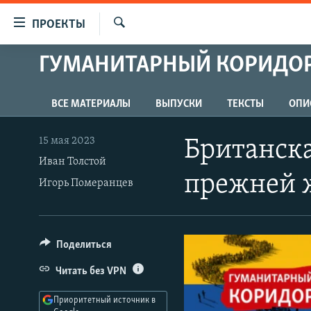
Ссылки
ПРОЕКТЫ
для
Искать
упрощенного
ГУМАНИТАРНЫЙ КОРИДОР
ПРОГРАММЫ
доступа
ПОДКАСТЫ
Вернуться
ВСЕ МАТЕРИАЛЫ
ВЫПУСКИ
ТЕКСТЫ
ОПИ
АВТОРСКИЕ ПРОЕКТЫ
к
основному
ЦИТАТЫ СВОБОДЫ
15 мая 2023
Британск
содержанию
МНЕНИЯ
Иван Толстой
Вернутся
прежней 
Игорь Померанцев
КУЛЬТУРА
к
главной
IDEL.РЕАЛИИ
навигации
КАВКАЗ.РЕАЛИИ
Вернутся
Поделиться
к
СЕВЕР.РЕАЛИИ
Читать без VPN
поиску
СИБИРЬ.РЕАЛИИ
Приоритетный источник в