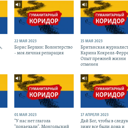
22 МАЯ 2023
15 МАЯ 2023
»,
Борис Берхин: Волонтерство
Британская журналис
- моя личная репарация
Карина Кокрелл-Ферре
Опыт прежней жизни
отменен
01 МАЯ 2023
17 АПРЕЛЯ 2023
"У нас нет глагола
Дай Бог, чтобы в след
"понаехали". Монгольский
зиму все были дома и