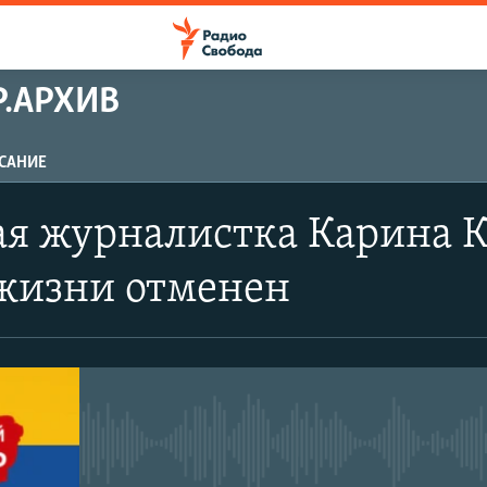
.АРХИВ
САНИЕ
ПОДПИСАТЬСЯ
ая журналистка Карина 
Apple Podcasts
жизни отменен
Spotify
CastBox
No media source currently avail
Подписаться