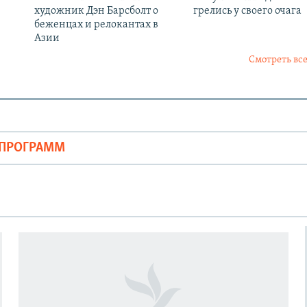
художник Дэн Барсболт о
грелись у своего очага
беженцах и релокантах в
Азии
Смотреть все
ОПРОГРАММ