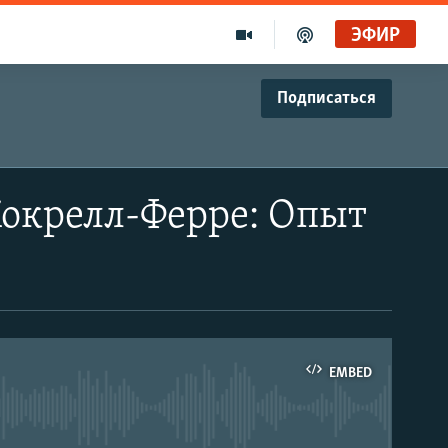
ЭФИР
Подписаться
Кокрелл-Ферре: Опыт
EMBED
able