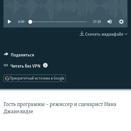
No media source currently available
СОЦИАЛЬНЫЕ СЕТИ
0:00
27:29
Скачать медиафайл
Все сайты РСЕ/РС
Поделиться
Читать без VPN
Приоритетный источник в Google
Гость программы – режиссер и сценарист Нана
Джанелидзе