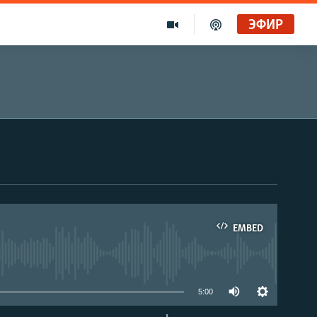
ЭФИР
EMBED
able
5:00