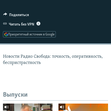
РАСПИСАНИЕ ВЕЩАНИЯ
ПОДПИШИТЕСЬ НА РАССЫЛКУ
Поделиться
Читать без VPN
СОЦИАЛЬНЫЕ СЕТИ
Приоритетный источник в Google
Новости Радио Свобода: точность, оперативность,
Все сайты РСЕ/РС
беспристрастность
Выпуски