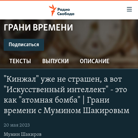
Ссылки
для
упрощенного
ГРАНИ ВРЕМЕНИ
ПРОГРАММЫ
доступа
ПОДКАСТЫ
Подписаться
Вернуться
к
ПОДПИСАТЬСЯ
АВТОРСКИЕ ПРОЕКТЫ
основному
ТЕКСТЫ
ВЫПУСКИ
ОПИСАНИЕ
ЦИТАТЫ СВОБОДЫ
содержанию
Spotify
Вернутся
МНЕНИЯ
"Кинжал" уже не страшен, а вот
к
КУЛЬТУРА
"Искусственный интеллект" - это
главной
CastBox
навигации
IDEL.РЕАЛИИ
как "атомная бомба" | Грани
Вернутся
времени с Мумином Шакировым
КАВКАЗ.РЕАЛИИ
Подписаться
к
СЕВЕР.РЕАЛИИ
поиску
20 мая 2023
СИБИРЬ.РЕАЛИИ
Мумин Шакиров