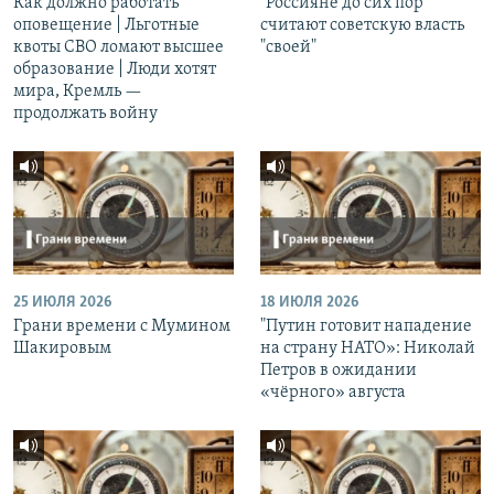
Как должно работать
"Россияне до сих пор
оповещение | Льготные
считают советскую власть
квоты СВО ломают высшее
"своей"
образование | Люди хотят
мира, Кремль —
продолжать войну
25 ИЮЛЯ 2026
18 ИЮЛЯ 2026
Грани времени с Мумином
"Путин готовит нападение
Шакировым
на страну НАТО»: Николай
Петров в ожидании
«чёрного» августа