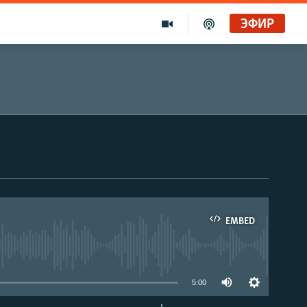
ЭФИР
EMBED
able
5:00