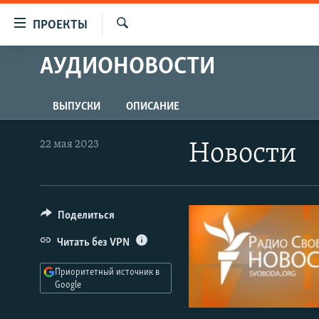
Ссылки
ПРОЕКТЫ
для
Искать
упрощенного
АУДИОНОВОСТИ
ПРОГРАММЫ
доступа
ПОДКАСТЫ
Вернуться
ВЫПУСКИ
ОПИСАНИЕ
АВТОРСКИЕ ПРОЕКТЫ
к
основному
ЦИТАТЫ СВОБОДЫ
22 мая 2023
Новости
содержанию
МНЕНИЯ
Вернутся
КУЛЬТУРА
к
главной
Поделиться
IDEL.РЕАЛИИ
навигации
КАВКАЗ.РЕАЛИИ
Читать без VPN
Вернутся
к
СЕВЕР.РЕАЛИИ
Приоритетный источник в
поиску
Google
СИБИРЬ.РЕАЛИИ