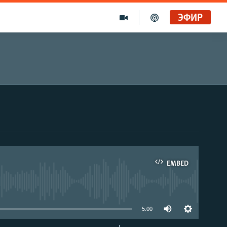
ЭФИР
EMBED
able
5:00