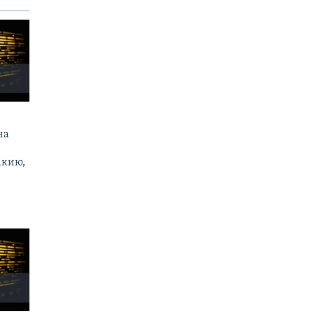
на
акию,