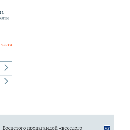
на
мяти
 части