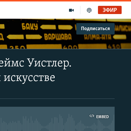
ЭФИР
Подписаться
еймс Уистлер.
 искусстве
EMBED
able