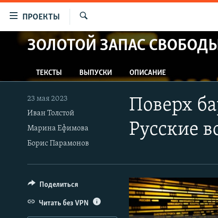
Ссылки
ПРОЕКТЫ
для
Искать
упрощенного
ЗОЛОТОЙ ЗАПАС СВОБОД
ПРОГРАММЫ
доступа
ПОДКАСТЫ
Вернуться
ТЕКСТЫ
ВЫПУСКИ
ОПИСАНИЕ
АВТОРСКИЕ ПРОЕКТЫ
к
основному
ЦИТАТЫ СВОБОДЫ
23 мая 2023
Поверх ба
содержанию
МНЕНИЯ
Иван Толстой
Вернутся
Русские в
Марина Ефимова
КУЛЬТУРА
к
Борис Парамонов
главной
IDEL.РЕАЛИИ
навигации
КАВКАЗ.РЕАЛИИ
Вернутся
к
СЕВЕР.РЕАЛИИ
Поделиться
поиску
СИБИРЬ.РЕАЛИИ
Читать без VPN