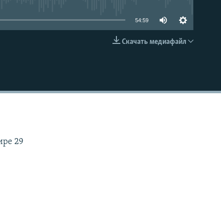
54:59
Скачать медиафайл
EMBED
ире 29