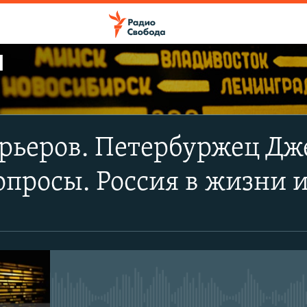
Ы
ПОДПИСАТЬСЯ
рьеров. Петербуржец Дж
Apple Podcasts
опросы. Россия в жизни и
CastBox
Подписаться
No media source currently avail