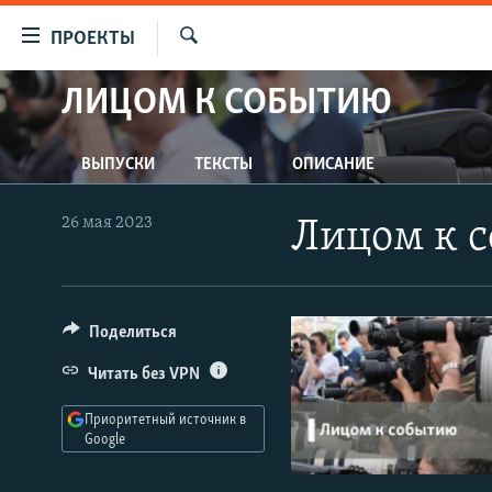
Ссылки
ПРОЕКТЫ
для
Искать
упрощенного
ЛИЦОМ К СОБЫТИЮ
ПРОГРАММЫ
доступа
ПОДКАСТЫ
Вернуться
ВЫПУСКИ
ТЕКСТЫ
ОПИСАНИЕ
АВТОРСКИЕ ПРОЕКТЫ
к
основному
ЦИТАТЫ СВОБОДЫ
26 мая 2023
Лицом к с
содержанию
МНЕНИЯ
Вернутся
КУЛЬТУРА
к
главной
Поделиться
IDEL.РЕАЛИИ
навигации
КАВКАЗ.РЕАЛИИ
Читать без VPN
Вернутся
к
СЕВЕР.РЕАЛИИ
Приоритетный источник в
поиску
Google
СИБИРЬ.РЕАЛИИ