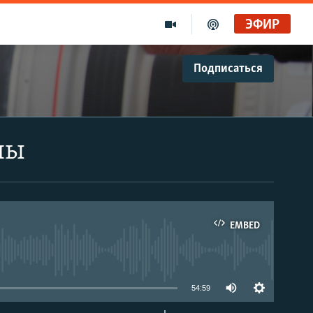
ЭФИР
Подписаться
ны
EMBED
able
54:59