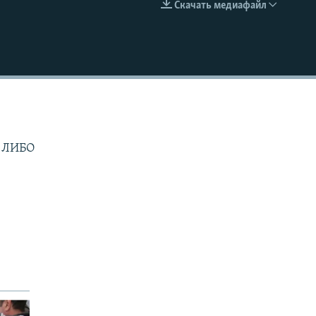
Скачать медиафайл
EMBED
Л
 ЛИБО