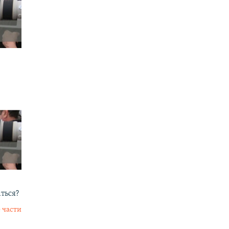
аться?
 части