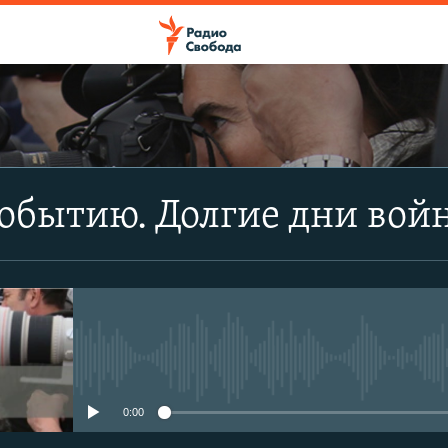
ПОДПИСАТЬСЯ
обытию. Долгие дни вой
Apple Podcasts
CastBox
Подписаться
No media source currently avail
0:00