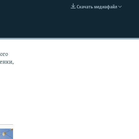
Скачать медиафайл
EMBED
ого
ценки,