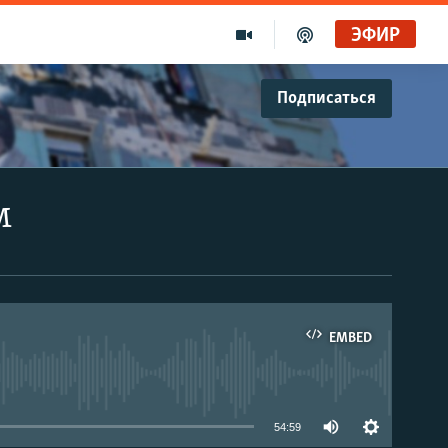
ЭФИР
Подписаться
м
EMBED
able
54:59