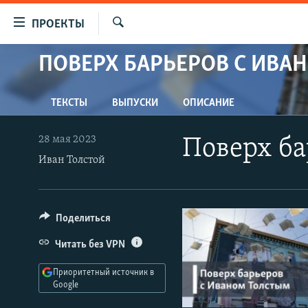
Ссылки
ПРОЕКТЫ
для
Искать
упрощенного
ПОВЕРХ БАРЬЕРОВ С ИВА
ПРОГРАММЫ
доступа
ПОДКАСТЫ
Вернуться
ТЕКСТЫ
ВЫПУСКИ
ОПИСАНИЕ
АВТОРСКИЕ ПРОЕКТЫ
к
основному
ЦИТАТЫ СВОБОДЫ
28 мая 2023
Поверх ба
содержанию
МНЕНИЯ
Иван Толстой
Вернутся
КУЛЬТУРА
к
главной
IDEL.РЕАЛИИ
Поделиться
навигации
КАВКАЗ.РЕАЛИИ
Вернутся
Читать без VPN
к
СЕВЕР.РЕАЛИИ
поиску
Приоритетный источник в
СИБИРЬ.РЕАЛИИ
Google