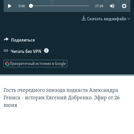
РАСПИСАНИЕ ВЕЩАНИЯ
0:00
27:29
ПОДПИШИТЕСЬ НА РАССЫЛКУ
Скачать медиафайл
СОЦИАЛЬНЫЕ СЕТИ
Поделиться
Читать без VPN
Приоритетный источник в Google
Все сайты РСЕ/РС
Гость очередного эпизода подкаста Александра
Гениса - историк Евгений Добренко. Эфир от 26
июня