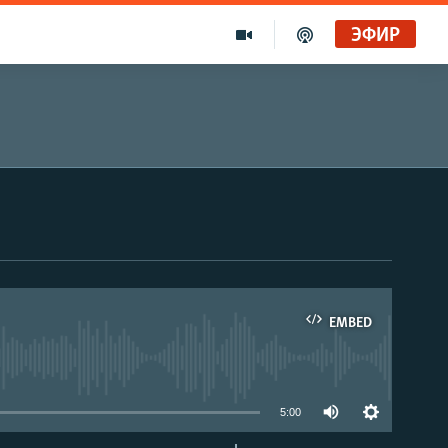
ЭФИР
EMBED
able
5:00