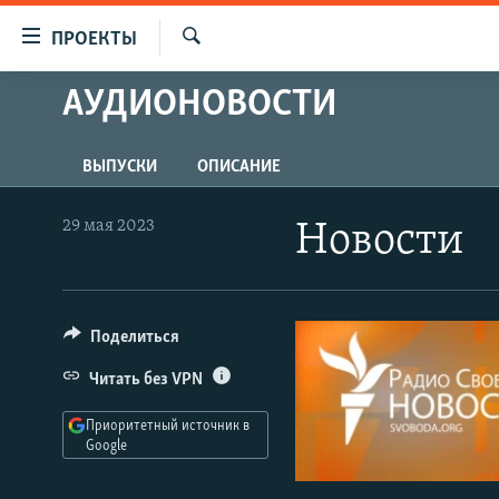
Ссылки
ПРОЕКТЫ
для
Искать
упрощенного
АУДИОНОВОСТИ
ПРОГРАММЫ
доступа
ПОДКАСТЫ
Вернуться
ВЫПУСКИ
ОПИСАНИЕ
АВТОРСКИЕ ПРОЕКТЫ
к
основному
ЦИТАТЫ СВОБОДЫ
29 мая 2023
Новости
содержанию
МНЕНИЯ
Вернутся
КУЛЬТУРА
к
главной
Поделиться
IDEL.РЕАЛИИ
навигации
КАВКАЗ.РЕАЛИИ
Читать без VPN
Вернутся
к
СЕВЕР.РЕАЛИИ
Приоритетный источник в
поиску
Google
СИБИРЬ.РЕАЛИИ