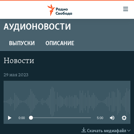
Ссылки
для
упрощенного
АУДИОНОВОСТИ
ПРОГРАММЫ
доступа
ПОДКАСТЫ
ВЫПУСКИ
ОПИСАНИЕ
Вернуться
к
АВТОРСКИЕ ПРОЕКТЫ
основному
Новости
ЦИТАТЫ СВОБОДЫ
содержанию
Вернутся
МНЕНИЯ
29 мая 2023
к
КУЛЬТУРА
главной
навигации
IDEL.РЕАЛИИ
Вернутся
No media source currently available
КАВКАЗ.РЕАЛИИ
к
СЕВЕР.РЕАЛИИ
0:00
5:00
поиску
СИБИРЬ.РЕАЛИИ
Скачать медиафайл