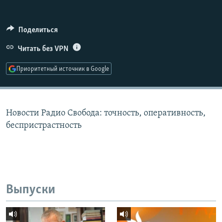
РАСПИСАНИЕ ВЕЩАНИЯ
ПОДПИШИТЕСЬ НА РАССЫЛКУ
Поделиться
Читать без VPN
СОЦИАЛЬНЫЕ СЕТИ
Приоритетный источник в Google
Новости Радио Свобода: точность, оперативность,
Все сайты РСЕ/РС
беспристрастность
Выпуски