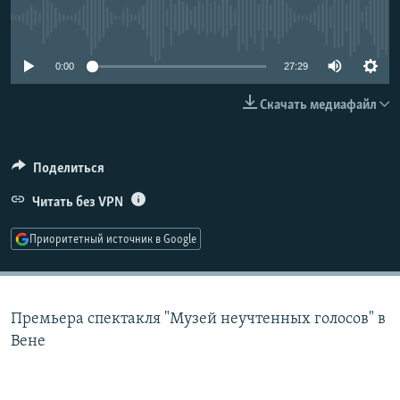
РАСПИСАНИЕ ВЕЩАНИЯ
No media source currently available
ПОДПИШИТЕСЬ НА РАССЫЛКУ
0:00
27:29
СОЦИАЛЬНЫЕ СЕТИ
Скачать медиафайл
Поделиться
Читать без VPN
Все сайты РСЕ/РС
Приоритетный источник в Google
Премьера спектакля "Музей неучтенных голосов" в
Вене