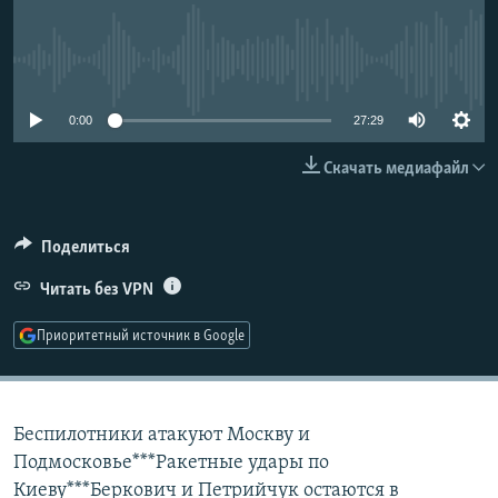
РАСПИСАНИЕ ВЕЩАНИЯ
ПОДПИШИТЕСЬ НА РАССЫЛКУ
No media source currently available
СОЦИАЛЬНЫЕ СЕТИ
0:00
27:29
Скачать медиафайл
Поделиться
Все сайты РСЕ/РС
Читать без VPN
Приоритетный источник в Google
Беспилотники атакуют Москву и
Подмосковье***Ракетные удары по
Киеву***Беркович и Петрийчук остаются в