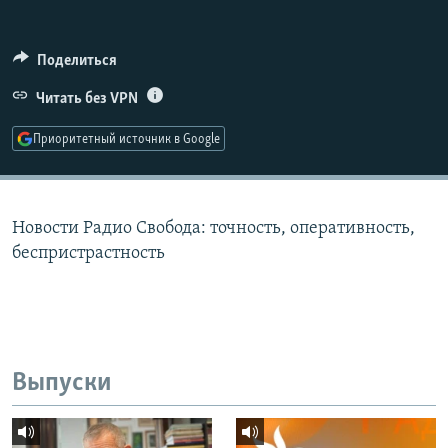
РАСПИСАНИЕ ВЕЩАНИЯ
ПОДПИШИТЕСЬ НА РАССЫЛКУ
Поделиться
Читать без VPN
СОЦИАЛЬНЫЕ СЕТИ
Приоритетный источник в Google
Новости Радио Свобода: точность, оперативность,
Все сайты РСЕ/РС
беспристрастность
Выпуски