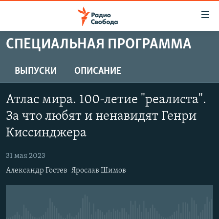
Ссылки
для
упрощенного
СПЕЦИАЛЬНАЯ ПРОГРАММА
ПРОГРАММЫ
доступа
ПОДКАСТЫ
ВЫПУСКИ
ОПИСАНИЕ
Вернуться
к
АВТОРСКИЕ ПРОЕКТЫ
основному
Атлас мира. 100-летие "реалиста".
ЦИТАТЫ СВОБОДЫ
содержанию
За что любят и ненавидят Генри
Вернутся
МНЕНИЯ
Киссинджера
к
КУЛЬТУРА
главной
31 мая 2023
навигации
IDEL.РЕАЛИИ
Вернутся
Александр Гостев
Ярослав Шимов
КАВКАЗ.РЕАЛИИ
к
СЕВЕР.РЕАЛИИ
поиску
СИБИРЬ.РЕАЛИИ