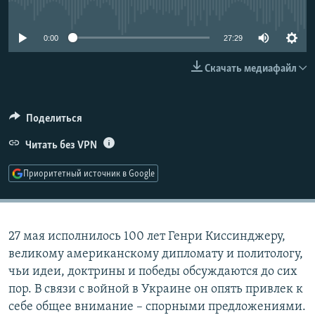
No media source currently available
РАСПИСАНИЕ ВЕЩАНИЯ
ПОДПИШИТЕСЬ НА РАССЫЛКУ
0:00
27:29
Скачать медиафайл
СОЦИАЛЬНЫЕ СЕТИ
Поделиться
Читать без VPN
Все сайты РСЕ/РС
Приоритетный источник в Google
27 мая исполнилось 100 лет Генри Киссинджеру,
великому американскому дипломату и политологу,
чьи идеи, доктрины и победы обсуждаются до сих
пор. В связи с войной в Украине он опять привлек к
себе общее внимание – спорными предложениями.